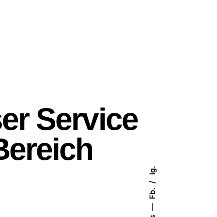
er Service
Bereich
Ig.
Fb.